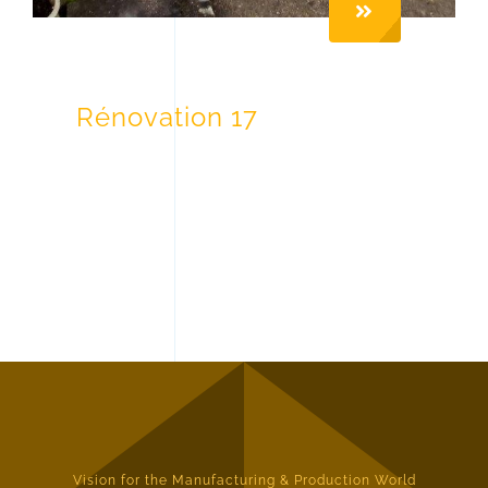
Rénovation 17
Vision for the Manufacturing & Production World