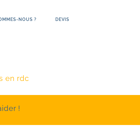
SOMMES-NOUS ?
DEVIS
ovation
s en rdc
ider !