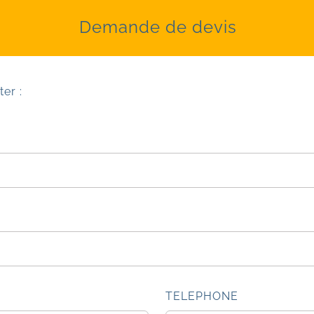
Demande de devis
er :
TELEPHONE