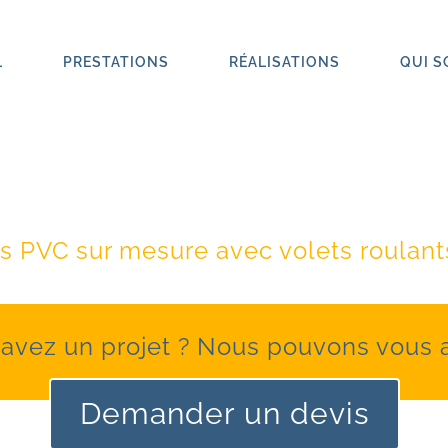
L
PRESTATIONS
RÉALISATIONS
QUI 
 d’habitation rurale rén
s PVC sur mesure avec volets roulant
avez un projet ? Nous pouvons vous a
Demander un devis