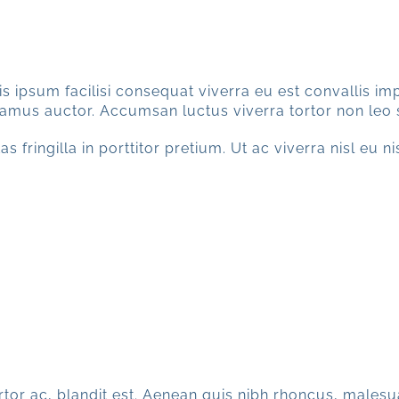
s ipsum facilisi consequat viverra eu est convallis impe
vivamus auctor. Accumsan luctus viverra tortor non leo
s fringilla in porttitor pretium. Ut ac viverra nisl eu n
or ac, blandit est. Aenean quis nibh rhoncus, malesu