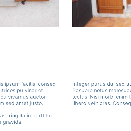
is ipsum facilisi conseq
Integer purus dui sed ul
ltrices pulvinar et
Posuere netus malesuad
arcu vivamus auctor.
lectus. Nisi morbi enim 
em sed amet justo.
libero velit cras. Cons
 fringilla in porttitor
e gravida.