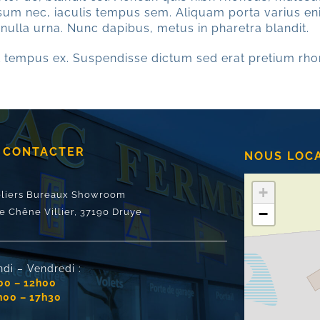
psum nec, iaculis tempus sem. Aliquam porta varius en
 nulla urna. Nunc dapibus, metus in pharetra blandit.
 tempus ex. Suspendisse dictum sed erat pretium rho
 CONTACTER
NOUS LOC
+
eliers Bureaux Showroom
−
e Chêne Villier,
37190 Druye
ndi – Vendredi :
00 – 12h00
h00 – 17h30