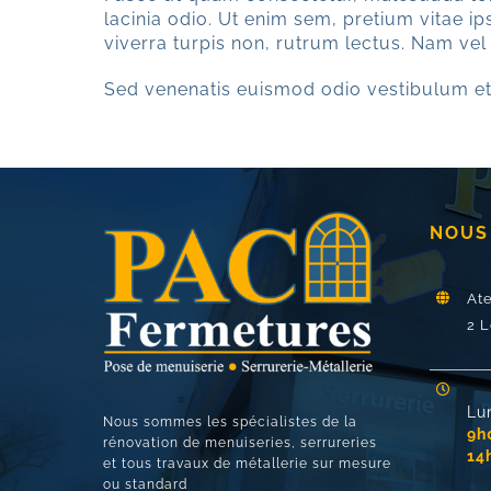
lacinia odio. Ut enim sem, pretium vitae i
viverra turpis non, rutrum lectus. Nam vel
Sed venenatis euismod odio vestibulum et
NOUS
At
2 L
Lu
Nous sommes les spécialistes de la
9h
rénovation de menuiseries, serrureries
14
et tous travaux de métallerie sur mesure
ou standard