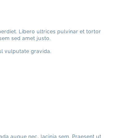
rdiet. Libero ultrices pulvinar et tortor
 sem sed amet justo.
isl vulputate gravida.
ada augue nec, lacinia sem. Praesent ut