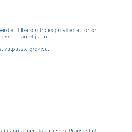
rdiet. Libero ultrices pulvinar et tortor
 sem sed amet justo.
isl vulputate gravida.
ada augue nec, lacinia sem. Praesent ut