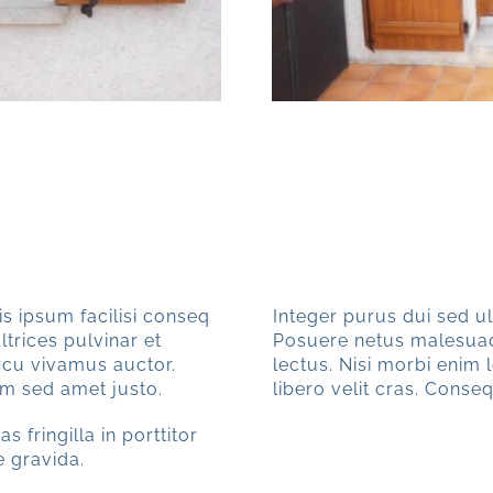
is ipsum facilisi conseq
Integer purus dui sed ul
ltrices pulvinar et
Posuere netus malesuad
arcu vivamus auctor.
lectus. Nisi morbi enim 
em sed amet justo.
libero velit cras. Cons
 fringilla in porttitor
e gravida.