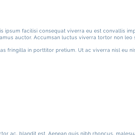
s ipsum facilisi consequat viverra eu est convallis impe
vivamus auctor. Accumsan luctus viverra tortor non leo
s fringilla in porttitor pretium. Ut ac viverra nisl eu n
or ac, blandit est. Aenean quis nibh rhoncus, malesu