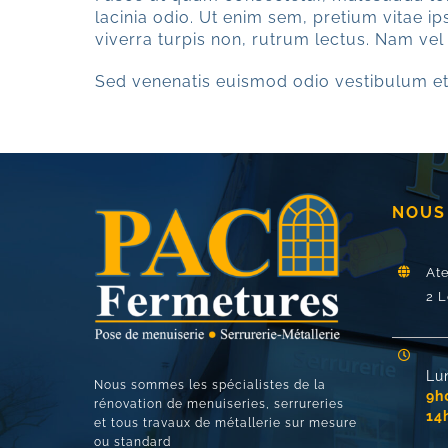
lacinia odio. Ut enim sem, pretium vitae i
viverra turpis non, rutrum lectus. Nam vel
Sed venenatis euismod odio vestibulum et
NOUS
At
2 L
Lu
Nous sommes les spécialistes de la
9h
rénovation de menuiseries, serrureries
14
et tous travaux de métallerie sur mesure
ou standard