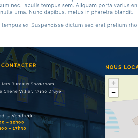
psum nec, iaculis tempus sem. Aliquam porta varius en
 nulla urna. Nunc dapibus, metus in pharetra blandit.
 tempus ex. Suspendisse dictum sed erat pretium rho
 CONTACTER
NOUS LOC
+
eliers Bureaux Showroom
−
e Chêne Villier,
37190 Druye
ndi – Vendredi :
00 – 12h00
h00 – 17h30