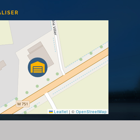
ALISER
Leaflet
|
©
OpenStreetMap