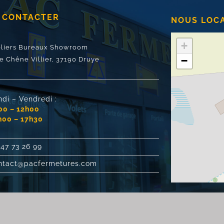
 CONTACTER
NOUS LOC
+
eliers Bureaux Showroom
−
e Chêne Villier,
37190 Druye
ndi – Vendredi :
00 – 12h00
h00 – 17h30
 47 73 26 99
ntact@pacfermetures.com