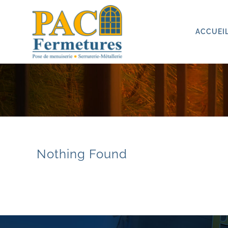
Passer
au
contenu
ACCUEI
Nothing Found