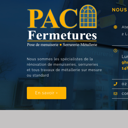
NOUS
At
2 L
Lu
Nous sommes les spécialistes de la
9h
rénovation de menuiseries, serrureries
14
et tous travaux de métallerie sur mesure
ou standard
02
En savoir +
co