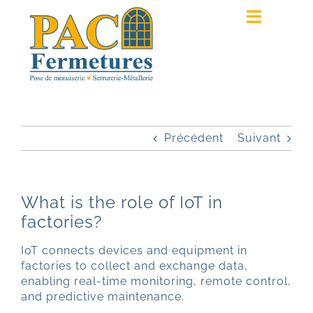
Passer
au
Toggle
contenu
Navigat
ACCUEIL
PRESTATIONS
Précédent
Suivant
RÉALISATIONS
QUI SOMMES-NOUS ?
What is the role of IoT in
factories?
DEVIS
IoT connects devices and equipment in
factories to collect and exchange data,
enabling real-time monitoring, remote control,
and predictive maintenance.