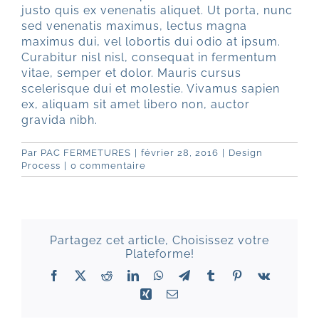
justo quis ex venenatis aliquet. Ut porta, nunc
sed venenatis maximus, lectus magna
maximus dui, vel lobortis dui odio at ipsum.
Curabitur nisl nisl, consequat in fermentum
vitae, semper et dolor. Mauris cursus
scelerisque dui et molestie. Vivamus sapien
ex, aliquam sit amet libero non, auctor
gravida nibh.
Par
PAC FERMETURES
|
février 28, 2016
|
Design
Process
|
0 commentaire
Partagez cet article, Choisissez votre
Plateforme!
Facebook
X
Reddit
LinkedIn
WhatsApp
Telegram
Tumblr
Pinterest
Vk
Xing
Email