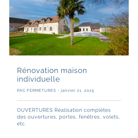
Rénovation maison
individuelle
PAC FERMETURES
-
janvier 21, 2025
OUVERTURES Réalisation complètes
des ouvertures, portes, fenêtres, volets,
etc.