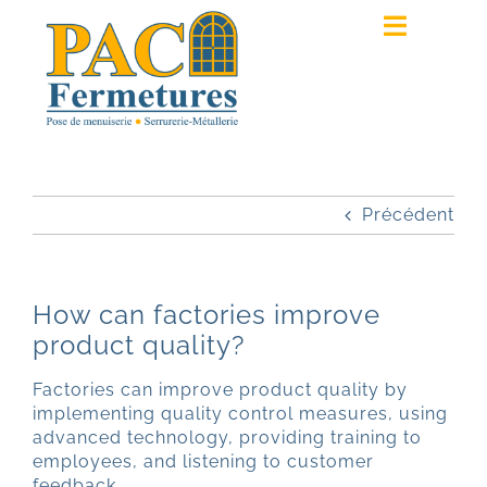
Passer
au
Toggle
contenu
Navigat
ACCUEIL
PRESTATIONS
Précédent
RÉALISATIONS
QUI SOMMES-NOUS ?
How can factories improve
product quality?
DEVIS
Factories can improve product quality by
implementing quality control measures, using
advanced technology, providing training to
employees, and listening to customer
feedback.