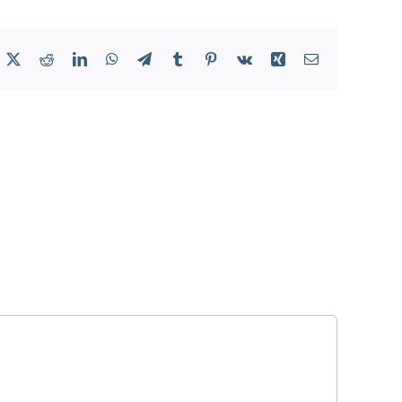
acebook
X
Reddit
LinkedIn
WhatsApp
Telegram
Tumblr
Pinterest
Vk
Xing
Email