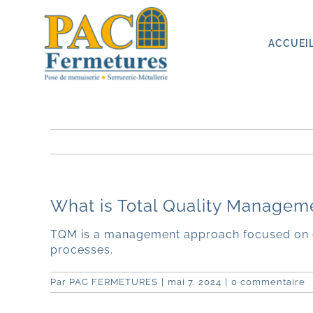
Passer
au
contenu
ACCUEI
What is Total Quality Managem
TQM is a management approach focused on co
processes.
Par
PAC FERMETURES
|
mai 7, 2024
|
0 commentaire