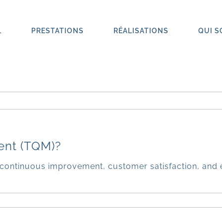
L
PRESTATIONS
RÉALISATIONS
QUI 
ent (TQM)?
ntinuous improvement, customer satisfaction, and e